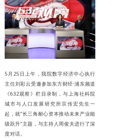
5
月
25
日
上午
，我院数字经济中心执行
主任刘彩云受邀参加东方财经
·浦东频道
《
632
观察》栏目录制，与上海社科院
城市与人口发展研究所宗传宏
先生一
起，就
“
长三角耐心资本
推动未来产业能
级跃升
”
主题
，与主持人
周俊夫
进行了深
度对话
。