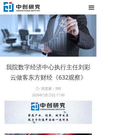
끀
我院数字经济中心执行主任刘彩
云做客东方财经《632观察》
ꄘ
浏览量：
988
2026年5月25日
17:00